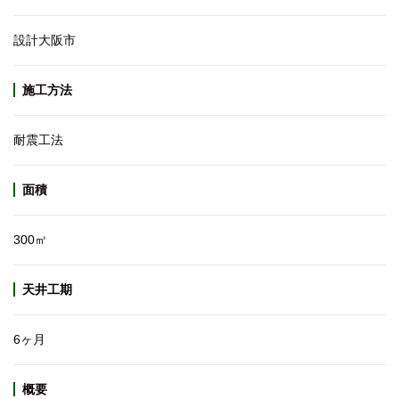
設計大阪市
施工方法
耐震工法
面積
300㎡
天井工期
6ヶ月
概要